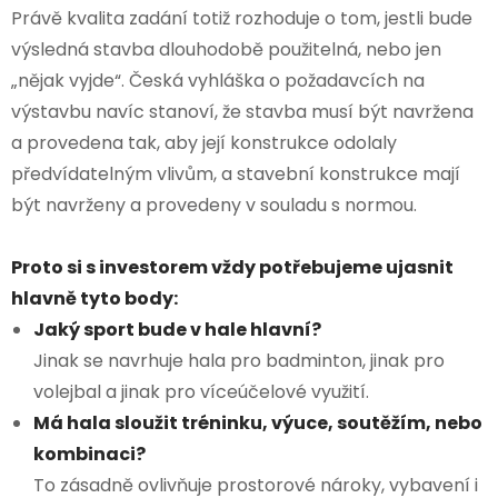
Právě kvalita zadání totiž rozhoduje o tom, jestli bude
výsledná stavba dlouhodobě použitelná, nebo jen
„nějak vyjde“. Česká vyhláška o požadavcích na
výstavbu navíc stanoví, že stavba musí být navržena
a provedena tak, aby její konstrukce odolaly
předvídatelným vlivům, a stavební konstrukce mají
být navrženy a provedeny v souladu s normou.
Proto si s investorem vždy potřebujeme ujasnit
hlavně tyto body:
Jaký sport bude v hale hlavní?
Jinak se navrhuje hala pro badminton, jinak pro
volejbal a jinak pro víceúčelové využití.
Má hala sloužit tréninku, výuce, soutěžím, nebo
kombinaci?
To zásadně ovlivňuje prostorové nároky, vybavení i