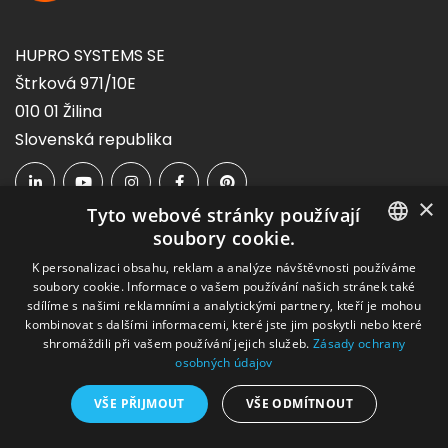
HUPRO SYSTEMS SE
Štrková 971/10E
010 01 Žilina
Slovenská republika
×
Tyto webové stránky používají
soubory cookie.
Navigace
SLOVAK
K personalizaci obsahu, reklam a analýze návštěvnosti používáme
soubory cookie. Informace o vašem používání našich stránek také
CZECH
sdílíme s našimi reklamními a analytickými partnery, kteří je mohou
kombinovat s dalšími informacemi, které jste jim poskytli nebo které
Kontakt
shromáždili při vašem používání jejich služeb.
Zásady ochrany
osobných údajov
Blog
VŠE PŘIJMOUT
VŠE ODMÍTNOUT
Nabídka hal