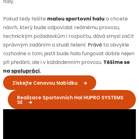
haly.
Pokud tedy řešíte
malou sportovní halu
a chcete
návrh, který bude odpovídat reálnému provozu,
technickým požadavkům i rozpočtu, dává smysl začít
správným zadáním a studií řešení.
Právě
ta obvykle
rozhodne o tom, jestli bude hala fungovat dobře nejen
při předání, ale i v každodenním provozu.
Těšíme se
na
spolupráci
.
Získejte Cenovou Nabídku
Realizace Sportovních Hal HUPRO SYSTEMS
SE