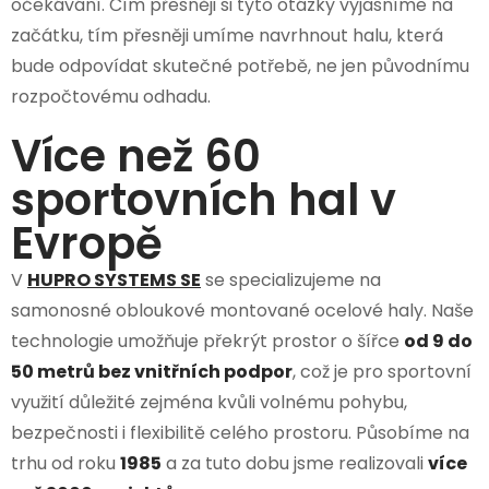
očekávání. Čím přesněji si tyto otázky vyjasníme na
začátku, tím přesněji umíme navrhnout halu, která
bude odpovídat skutečné potřebě, ne jen původnímu
rozpočtovému odhadu.
Více než 60
sportovních hal v
Evropě
V
HUPRO SYSTEMS SE
se specializujeme na
samonosné obloukové montované ocelové haly. Naše
technologie umožňuje překrýt prostor o šířce
od 9 do
50 metrů bez vnitřních podpor
, což je pro sportovní
využití důležité zejména kvůli volnému pohybu,
bezpečnosti i flexibilitě celého prostoru. Působíme na
trhu od roku
1985
a za tuto dobu jsme realizovali
více