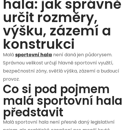
hala: jak správně
určit rozměry,
výšku, zázemí a
konstrukci
Malá
sportovní hala
není daná jen půdorysem.
Správnou velikost určují hlavně sportovní využití,
bezpečnostní zóny, světlá výška, zázemí a budoucí
provoz.
Co si pod pojmem
malá sportovní hala
představit
Malá sportovní hala není přesně daný legislativní