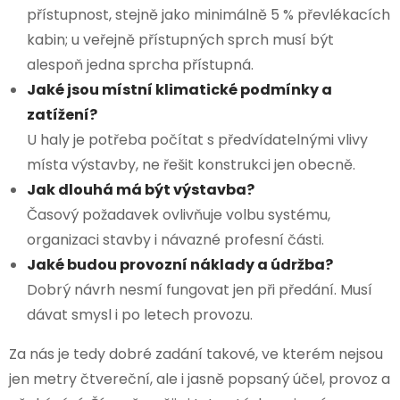
přístupnost, stejně jako minimálně 5 % převlékacích
kabin; u veřejně přístupných sprch musí být
alespoň jedna sprcha přístupná.
Jaké jsou místní klimatické podmínky a
zatížení?
U haly je potřeba počítat s předvídatelnými vlivy
místa výstavby, ne řešit konstrukci jen obecně.
Jak dlouhá má být výstavba?
Časový požadavek ovlivňuje volbu systému,
organizaci stavby i návazné profesní části.
Jaké budou provozní náklady a údržba?
Dobrý návrh nesmí fungovat jen při předání. Musí
dávat smysl i po letech provozu.
Za nás je tedy dobré zadání takové, ve kterém nejsou
jen metry čtvereční, ale i jasně popsaný účel, provoz a