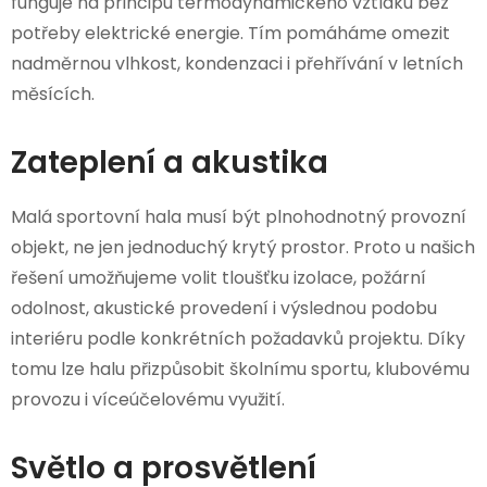
funguje na principu termodynamického vztlaku bez
potřeby elektrické energie. Tím pomáháme omezit
nadměrnou vlhkost, kondenzaci i přehřívání v letních
měsících.
Zateplení a akustika
Malá sportovní hala musí být plnohodnotný provozní
objekt, ne jen jednoduchý krytý prostor. Proto u našich
řešení umožňujeme volit tloušťku izolace, požární
odolnost, akustické provedení i výslednou podobu
interiéru podle konkrétních požadavků projektu. Díky
tomu lze halu přizpůsobit školnímu sportu, klubovému
provozu i víceúčelovému využití.
Světlo a prosvětlení