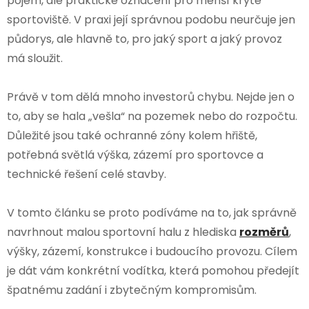
pojem, ale praktické označení pro menší kryté
sportoviště. V praxi její správnou podobu neurčuje jen
půdorys, ale hlavně to, pro jaký sport a jaký provoz
má sloužit.
Právě v tom dělá mnoho investorů chybu. Nejde jen o
to, aby se hala „vešla“ na pozemek nebo do rozpočtu.
Důležité jsou také ochranné zóny kolem hřiště,
potřebná světlá výška, zázemí pro sportovce a
technické řešení celé stavby.
V tomto článku se proto podíváme na to, jak správně
navrhnout malou sportovní halu z hlediska
rozměrů
,
výšky, zázemí, konstrukce i budoucího provozu. Cílem
je dát vám konkrétní vodítka, která pomohou předejít
špatnému zadání i zbytečným kompromisům.