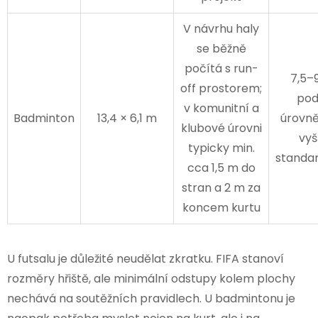
V návrhu haly
se běžně
počítá s run-
7,5–
off prostorem;
pod
v komunitní a
Badminton
13,4 × 6,1 m
úrovně
klubové úrovni
vyš
typicky min.
standa
cca 1,5 m do
stran a 2 m za
koncem kurtu
U futsalu je důležité neudělat zkratku. FIFA stanoví
rozměry hřiště, ale minimální odstupy kolem plochy
nechává na soutěžních pravidlech. U badmintonu je