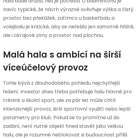
hala bude dražší, než je potřeba. U badmintonu je
navíc typické, že návrh výrazně ovlivňuje výška a čistý
prostor bez překážek, zatímco u basketbalu a
volejbalu je kritické, aby se neřešilo jen samotné hřiště,
ale i okrajové zóny a prostor nad plochou.
Malá hala s ambicí na širší
víceúčelový provoz
Tohle bývá z dlouhodobého pohledu nejchytřejší
řešení. Investor dnes třeba potřebuje halu hlavně pro
trénink a školní sport, ale za pár let může chtít
intenzivnější provoz, širší sportovní využití nebo lepší
parametry pro klub. Pokud se to promítne už do
zadání, není nutné objekt hned stavět jako velkou
halu, ale je rozumné neblokovat si budoucnost příliš