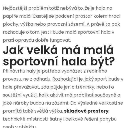
Nejčastější problém totiž nebývá to, že je hala na
papíře malá. Častěji se podcení prostor kolem hrací
plochy, výška nebo provozní zázemí. A právě to pak
rozhoduje o tom, jestli bude malá sportovní hala v
praxi opravdu dobře fungovat.
Jak velká má malá
sportovní hala být?
Při návrhu haly je potřeba vycházet z reálného
provozu, ne z odhadu. Rozhodující je, jaký sport bude v
hale převažovat, zda půjde jen o tréninky, nebo i o
soutěžní využití, kolik aktivit má probíhat současně a
jaké nároky budou na zázemí. Do výsledné velikosti se
promítá také světlá výška,
skladové prostory
,
technické místnosti, šatny i celkové řešení pohybu
osob v objektu.