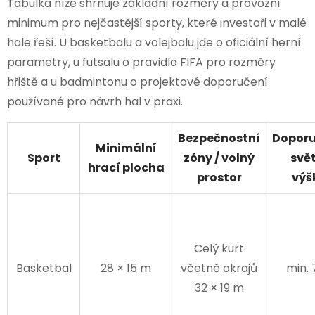
Tabulka níže shrnuje základní rozměry a provozní
minimum pro nejčastější sporty, které investoři v malé
hale řeší. U basketbalu a volejbalu jde o oficiální herní
parametry, u futsalu o pravidla FIFA pro rozměry
hřiště a u badmintonu o projektové doporučení
používané pro návrh hal v praxi.
Bezpečnostní
Dopor
Minimální
Sport
zóny / volný
svě
hrací plocha
prostor
výš
Celý kurt
Basketbal
28 × 15 m
včetně okrajů
min.
32 × 19 m