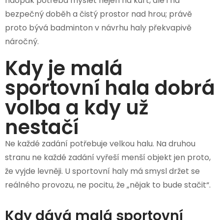
naopak potřeba myslet nejen na kurt, ale i na
bezpečný doběh a čistý prostor nad hrou; právě
proto bývá badminton v návrhu haly překvapivě
náročný.
Kdy je malá
sportovní hala dobrá
volba a kdy už
nestačí
Ne každé zadání potřebuje velkou halu. Na druhou
stranu ne každé zadání vyřeší menší objekt jen proto,
že vyjde levněji. U sportovní haly má smysl držet se
reálného provozu, ne pocitu, že „nějak to bude stačit“.
Kdy dává malá sportovní