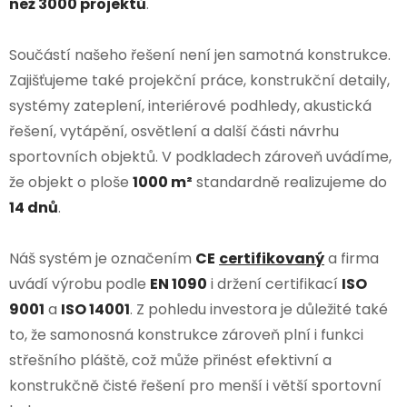
než 3000 projektů
.
Součástí našeho řešení není jen samotná konstrukce.
Zajišťujeme také projekční práce, konstrukční detaily,
systémy zateplení, interiérové podhledy, akustická
řešení, vytápění, osvětlení a další části návrhu
sportovních objektů. V podkladech zároveň uvádíme,
že objekt o ploše
1000 m²
standardně realizujeme do
14 dnů
.
Náš systém je označením
CE
certifikovaný
a firma
uvádí výrobu podle
EN 1090
i držení certifikací
ISO
9001
a
ISO 14001
. Z pohledu investora je důležité také
to, že samonosná konstrukce zároveň plní i funkci
střešního pláště, což může přinést efektivní a
konstrukčně čisté řešení pro menší i větší sportovní