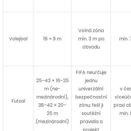
Volná zóna
Volejbal
18 × 9 m
min. 3 m po
min.
obvodu
FIFA neurčuje
25–42 × 16–25
jednu
m (ne-
univerzální
v če
mezinárodní),
bezpečnostní
víceúč
Futsal
38–42 × 20–
zónu; řeší ji
praxi o
25 m
soutěžní
min.
(mezinárodní)
pravidla a
projekt