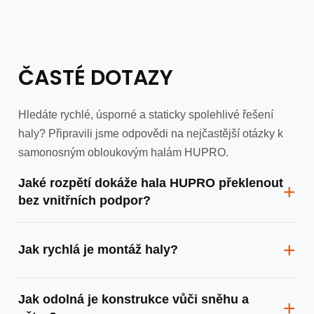
ČASTÉ DOTAZY
Hledáte rychlé, úsporné a staticky spolehlivé řešení
haly? Připravili jsme odpovědi na nejčastější otázky k
samonosným obloukovým halám HUPRO.
Jaké rozpětí dokáže hala HUPRO překlenout
+
bez vnitřních podpor?
Systém HUPRO umožňuje překrýt prostor o šířce od 9 do
+
Jak rychlá je montáž haly?
50 metrů bez jakékoliv dodatečné podpůrné konstrukce.
Díky tomu vzniká volný vnitřní prostor bez sloupů.
Objekt o ploše přibližně 1000 m² realizujeme standardně do
Jak odolná je konstrukce vůči sněhu a
+
14 dní. Nízká hmotnost konstrukce zároveň snižuje nároky
větru?
na dopravu i zakládání stavby.