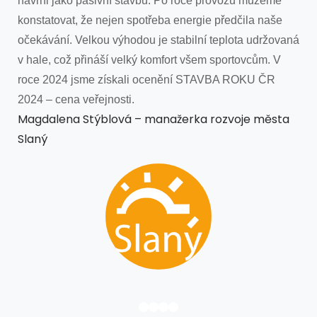
Město využilo dotaci SZĽH na vý
multifunkčních ledových ploch. V
využívá veřejnost a školy na brusl
na hokejbal, florbal, inline hokej 
slouží lidem z města a okolí.
Ing. Vladimír Jánošík – primá