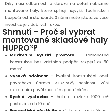
Díky naší odbornosti a důrazu na detail nabízíme
montované haly, které splňují nejvyšší technické i
bezpečnostní standardy. S námi máte jistotu, že vaše
investice je v dobrých rukou.
Shrnutí - Proč si vybrat
montované skladové haly
HUPRO®?
Maximální využití prostoru
– samonosná
konstrukce bez vnitřních podpěr, rozpětí až 50
metrů.
Vysoká odolnost
– kvalitní konstrukční ocel,
povrchová úprava ALUZINC®, odolnost vůči
extrémním povětrnostním podmínkám.
Rychlá výstavba
– halu o rozloze 1000 m²
postavíme do 10 dnů.
Energetická efektivita
– nízké provozní náklady