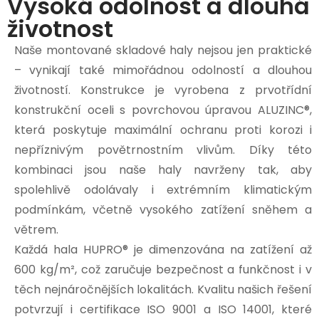
Vysoká odolnost a dlouhá
životnost
Naše montované skladové haly nejsou jen praktické
– vynikají také mimořádnou odolností a dlouhou
životností. Konstrukce je vyrobena z prvotřídní
konstrukční oceli s povrchovou úpravou ALUZINC®,
která poskytuje maximální ochranu proti korozi i
nepříznivým povětrnostním vlivům. Díky této
kombinaci jsou naše haly navrženy tak, aby
spolehlivě odolávaly i extrémním klimatickým
podmínkám, včetně vysokého zatížení sněhem a
větrem.
Každá hala HUPRO® je dimenzována na zatížení až
600 kg/m², což zaručuje bezpečnost a funkčnost i v
těch nejnáročnějších lokalitách. Kvalitu našich řešení
potvrzují i certifikace ISO 9001 a ISO 14001, které