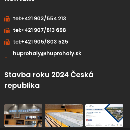
tel:+421 903/554 213
tel:+421 907/813 698
tel:+421 905/803 525
huprohaly@huprohaly.sk
Stavba roku 2024 Česká
republika