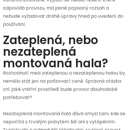
odpovídá provozu, má jasně popsaný rozsah a
nebude vyžadovat drahé úpravy hned po uvedení do
používání.
Zateplená, nebo
nezateplená
montovaná hala?
Rozhodnutí mezi zateplenou a nezateplenou halou by
nemělo stát jen na pořizovací ceně. Správná otázka
zní: jaké vnitřní prostředí bude provoz dlouhodobě
potřebovat?
Nezateplená montovaná hala dává smysl tam, kde se
nepočítá s trvalým pobytem lidí ani s vytápěním.
Typicky jde o jednodušší skladování, sezónní provoz,