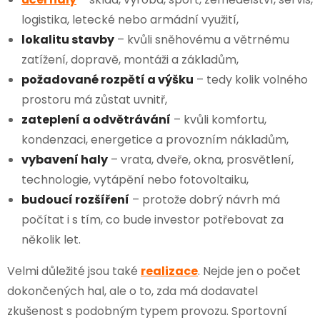
logistika, letecké nebo armádní využití,
lokalitu stavby
– kvůli sněhovému a větrnému
zatížení, dopravě, montáži a základům,
požadované rozpětí a výšku
– tedy kolik volného
prostoru má zůstat uvnitř,
zateplení a odvětrávání
– kvůli komfortu,
kondenzaci, energetice a provozním nákladům,
vybavení haly
– vrata, dveře, okna, prosvětlení,
technologie, vytápění nebo fotovoltaiku,
budoucí rozšíření
– protože dobrý návrh má
počítat i s tím, co bude investor potřebovat za
několik let.
Velmi důležité jsou také
realizace
. Nejde jen o počet
dokončených hal, ale o to, zda má dodavatel
zkušenost s podobným typem provozu. Sportovní