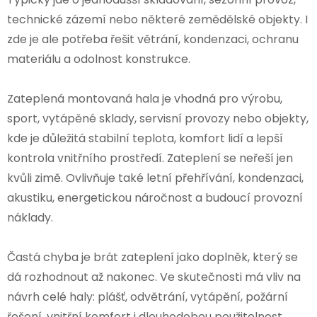
technické zázemí nebo některé zemědělské objekty. I
zde je ale potřeba řešit větrání, kondenzaci, ochranu
materiálu a odolnost konstrukce.
Zateplená montovaná hala je vhodná pro výrobu,
sport, vytápěné sklady, servisní provozy nebo objekty,
kde je důležitá stabilní teplota, komfort lidí a lepší
kontrola vnitřního prostředí. Zateplení se neřeší jen
kvůli zimě. Ovlivňuje také letní přehřívání, kondenzaci,
akustiku, energetickou náročnost a budoucí provozní
náklady.
Častá chyba je brát zateplení jako doplněk, který se
dá rozhodnout až nakonec. Ve skutečnosti má vliv na
návrh celé haly: plášť, odvětrání, vytápění, požární
řešení, vnitřní komfort i dlouhodobou použitelnost