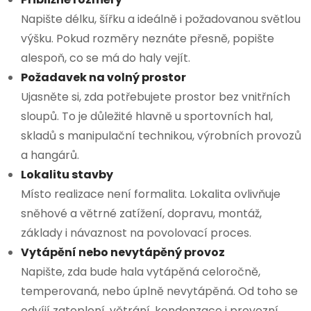
Napište délku, šířku a ideálně i požadovanou světlou
výšku. Pokud rozměry neznáte přesně, popište
alespoň, co se má do haly vejít.
Požadavek na volný prostor
Ujasněte si, zda potřebujete prostor bez vnitřních
sloupů. To je důležité hlavně u sportovních hal,
skladů s manipulační technikou, výrobních provozů
a hangárů.
Lokalitu stavby
Místo realizace není formalita. Lokalita ovlivňuje
sněhové a větrné zatížení, dopravu, montáž,
základy i návaznost na povolovací proces.
Vytápění nebo nevytápěný provoz
Napište, zda bude hala vytápěná celoročně,
temperovaná, nebo úplně nevytápěná. Od toho se
odvíjí zateplení, větrání, kondenzace i provozní