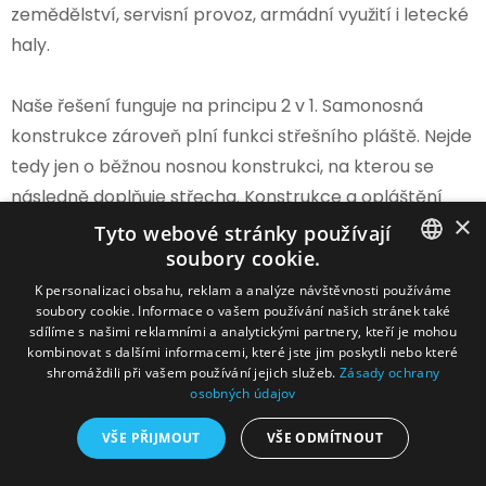
zemědělství, servisní provoz, armádní využití i letecké
haly.
Naše řešení funguje na principu 2 v 1. Samonosná
konstrukce zároveň plní funkci střešního pláště. Nejde
tedy jen o běžnou nosnou konstrukci, na kterou se
následně doplňuje střecha. Konstrukce a opláštění
×
tvoří jeden funkční systém, který pomáhá zjednodušit
Tyto webové stránky používají
návrh, montáž i celkové technické řešení stavby.
soubory cookie.
SLOVAK
K personalizaci obsahu, reklam a analýze návštěvnosti používáme
soubory cookie. Informace o vašem používání našich stránek také
Proč zvolit haly HUPRO?
CZECH
sdílíme s našimi reklamními a analytickými partnery, kteří je mohou
kombinovat s dalšími informacemi, které jste jim poskytli nebo které
shromáždili při vašem používání jejich služeb.
Zásady ochrany
Volný vnitřní prostor bez dodatečných podpor
osobných údajov
Překrýváme prostor o šířce 9 až 50 metrů bez
vnitřních sloupů. To je výhoda hlavně u sportovních
VŠE PŘIJMOUT
VŠE ODMÍTNOUT
hal, skladů, výrobních provozů, hangárů a objektů,