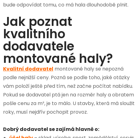
bude odpovídat tomu, co má hala dlouhodobě plnit.
Jak poznat
kvalitního
dodavatele
montované haly?
Kvalitní dodavatel
montované haly se nepozná
podle nejnižší ceny. Pozná se podle toho, jaké otázky
vám položí ještě před tím, než začne počítat nabídku.
Pokud se dodavatel ptá jen na rozměr haly a obratem
pošle cenu za m², je to málo. U stavby, která má sloužit
roky, musí nejdřív pochopit provoz.
Dobrý dodavatel se zajímá hlavně o:
účel haly
– sklad, výroba, sport, zemědělství, servis,