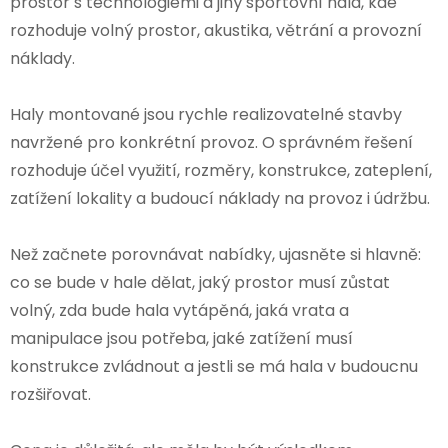
prostor s technologiemi a jiný sportovní hala, kde
rozhoduje volný prostor, akustika, větrání a provozní
náklady.
Haly montované jsou rychle realizovatelné stavby
navržené pro konkrétní provoz. O správném řešení
rozhoduje účel využití, rozměry, konstrukce, zateplení,
zatížení lokality a budoucí náklady na provoz i údržbu.
Než začnete porovnávat nabídky, ujasněte si hlavně:
co se bude v hale dělat, jaký prostor musí zůstat
volný, zda bude hala vytápěná, jaká vrata a
manipulace jsou potřeba, jaké zatížení musí
konstrukce zvládnout a jestli se má hala v budoucnu
rozšiřovat.