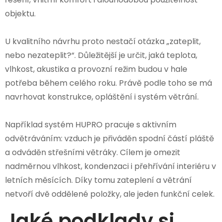
objektu.
U kvalitního návrhu proto nestačí otázka „zateplit,
nebo nezateplit?“. Důležitější je určit, jaká teplota,
vlhkost, akustika a provozní režim budou v hale
potřeba během celého roku. Právě podle toho se má
navrhovat konstrukce, opláštění i systém větrání.
Například systém HUPRO pracuje s aktivním
odvětráváním: vzduch je přiváděn spodní částí pláště
a odváděn střešními větráky. Cílem je omezit
nadměrnou vlhkost, kondenzaci i přehřívání interiéru v
letních měsících. Díky tomu zateplení a větrání
netvoří dvě oddělené položky, ale jeden funkční celek.
Jaké podklady si