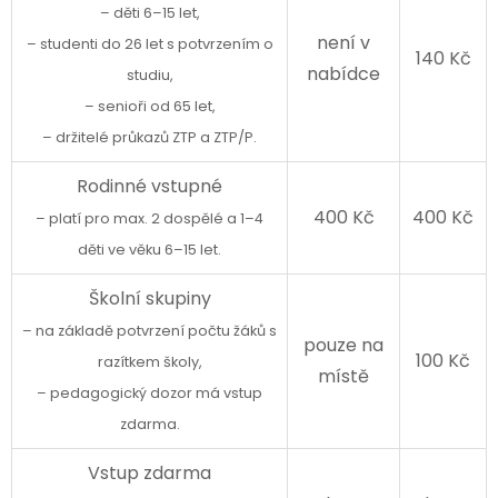
– děti 6–15 let,
není v
– studenti do 26 let s potvrzením o
140 Kč
nabídce
studiu,
– senioři od 65 let,
– držitelé průkazů ZTP a ZTP/P.
Rodinné vstupné
400 Kč
400 Kč
– platí pro max. 2 dospělé a 1–4
děti ve věku 6–15 let.
Školní skupiny
– na základě potvrzení počtu žáků s
pouze na
100 Kč
razítkem školy,
místě
– pedagogický dozor má vstup
zdarma.
Vstup zdarma