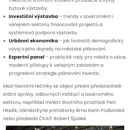
meziroční srovnání stavební produkce a vývoj
bytové výstavby.
Investiční výstavba
– trendy v soukromém i
veřejném sektoru, financování projektů a
systémová podpora výstavby.
Urbánní ekonomika
– jak hodnotit demografický
vývoj a jeho dopady na městské plánování.
Expertní panel
– praktické rady pro města a obce,
moderní přístupy k veřejným zakázkám a
progresivní strategie plánování investic.
Mezi hlavními řečníky se objeví přední představitelé
státní správy, odborných institucí a soukromého
sektoru, například ministr životního prostředí Petr
Hladík, náměstkyně primátorky Brna Karin Podivinská
nebo předseda ČKAIT Robert Špalek.