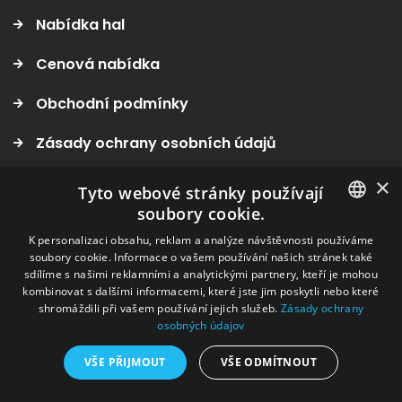
Nabídka hal
Cenová nabídka
Obchodní podmínky
Zásady ochrany osobních údajů
Zásady používání cookies
×
Tyto webové stránky používají
soubory cookie.
SLOVAK
K personalizaci obsahu, reklam a analýze návštěvnosti používáme
Kontakt
soubory cookie. Informace o vašem používání našich stránek také
CZECH
sdílíme s našimi reklamními a analytickými partnery, kteří je mohou
kombinovat s dalšími informacemi, které jste jim poskytli nebo které
shromáždili při vašem používání jejich služeb.
Zásady ochrany
tel:+421 903/554 213
osobných údajov
tel:+421 907/813 698
VŠE PŘIJMOUT
VŠE ODMÍTNOUT
tel:+421 905/803 525