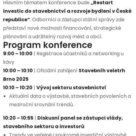
Hlavním tématem konference bude
„Restart
investic do stavebnictví a rozvoje bydlení v České
republice“
. Odborníci a zástupci státní správy zde
představí nové možnosti financování, strategické
plánování a udržitelný rozvoj měst a obcí.
Program konference
9:00 – 10:00
| Registrace účastníků a networking u
kávy
10:00 – 10:10
| Oficiální zahájení
Stavebníh veletrh
Brno 2025
10:10 – 10:20
|
Vývoj sektoru stavebnictví
Aktuální data o výstavbě, stavebních povoleních a
meziroční srovnání trendů.
10:20 – 10:55
|
Diskusní panel se zástupci vlády,
stavebního sektoru a investorů
Trendy ve veřejné i soukromé investiční výstavbě.