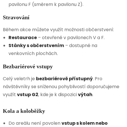
pavilonu F (směrem k pavilonu Z).
Stravování
Během akce můžete využít možnosti občerstvení:
Restaurace
– otevřené v pavilonech V a F.
Stánky s občerstvením
– dostupné na
venkovních plochách.
Bezbariérové vstupy
Celý veletrh je
bezbariérově přístupný
. Pro
návštěvníky se sníženou pohyblivostí doporučujeme
využít
vstup G2
, kde je k dispozici
výtah
.
Kola a koloběžky
Do areálu není povolen
vstup s kolem nebo