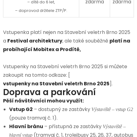
zdarma
zdarma
– dítě do 6 let,
– doprovod držitele ZTP/P.
Vstupenka platí nejen na Stavební veletrh Brno 2025
a
Festival architektury
, ale také souběžně
platí na
probíhající Mobitex a Prodítě
.
Vstupenky na Stavební veletrh Brno 2025 si můžete
zakoupit na tomto odkaze: [
vstupenky na Stavební veletrh Brno 2025
].
Doprava a parkování
Pěší návštěvníci mohou využít:
Vstup G2
– dostupný ze zastávky
Výstaviště – vstup G2
(pouze tramvaj č. 1).
Hlavní bránu
– přístupná ze zastávky
Výstaviště –
(tramvaj č. 1, trolejbusy 25, 26, 37, autobus
hlavní vstup