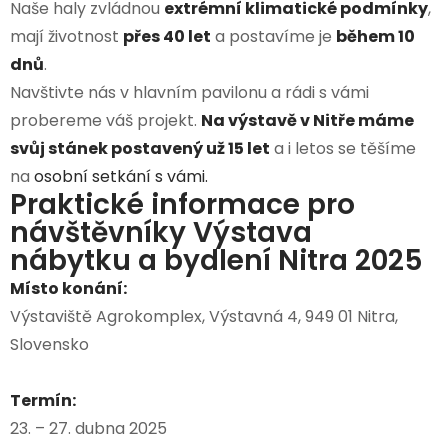
Naše haly zvládnou
extrémní klimatické podmínky
,
mají životnost
přes 40 let
a postavíme je
během 10
dnů
.
Navštivte nás v hlavním pavilonu a rádi s vámi
probereme váš projekt.
Na výstavě v Nitře máme
svůj stánek postavený už 15 let
a i letos se těšíme
na
osobní setkání s vámi.
Praktické informace pro
návštěvníky Výstava
nábytku a bydlení Nitra 2025
Místo konání:
Výstaviště Agrokomplex, Výstavná 4, 949 01 Nitra,
Slovensko
Termín:
23. – 27. dubna 2025