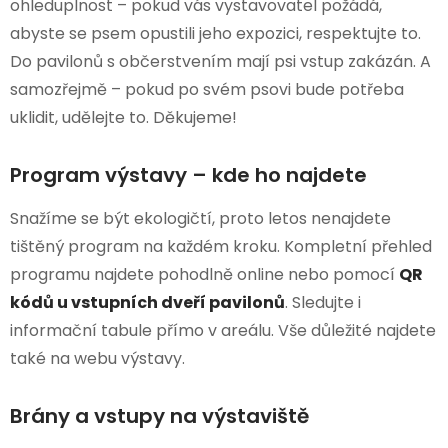
ohleduplnost – pokud vás vystavovatel požádá,
abyste se psem opustili jeho expozici, respektujte to.
Do pavilonů s občerstvením mají psi vstup zakázán. A
samozřejmě – pokud po svém psovi bude potřeba
uklidit, udělejte to. Děkujeme!
Program výstavy – kde ho najdete
Snažíme se být ekologičtí, proto letos nenajdete
tištěný program na každém kroku. Kompletní přehled
programu najdete pohodlně online nebo pomocí
QR
kódů u vstupních dveří pavilonů
. Sledujte i
informační tabule přímo v areálu. Vše důležité najdete
také na webu výstavy.
Brány a vstupy na výstaviště