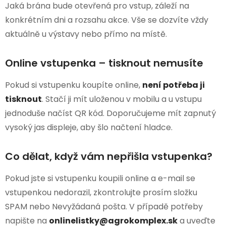
Jaká brána bude otevřená pro vstup, záleží na
konkrétním dni a rozsahu akce. Vše se dozvíte vždy
aktuálně u výstavy nebo přímo na místě.
Online vstupenka – tisknout nemusíte
Pokud si vstupenku koupíte online,
není potřeba ji
tisknout
. Stačí ji mít uloženou v mobilu a u vstupu
jednoduše načíst QR kód. Doporučujeme mít zapnutý
vysoký jas displeje, aby šlo načtení hladce.
Co dělat, když vám nepřišla vstupenka?
Pokud jste si vstupenku koupili online a e-mail se
vstupenkou nedorazil, zkontrolujte prosím složku
SPAM nebo Nevyžádaná pošta. V případě potřeby
napište na
onlinelistky@agrokomplex.sk
a uveďte