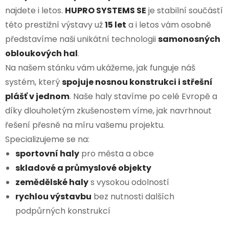
najdete i letos.
HUPRO SYSTEMS SE
je stabilní součástí
této prestižní výstavy už
15 let
a i letos vám osobně
představíme naši unikátní technologii
samonosných
obloukových hal
.
Na našem stánku vám ukážeme, jak funguje náš
systém, který
spojuje nosnou konstrukci i střešní
plášť v jednom
. Naše haly stavíme po celé Evropě a
díky dlouholetým zkušenostem víme, jak navrhnout
řešení přesně na míru vašemu projektu.
Specializujeme se na:
sportovní haly
pro města a obce
skladové a průmyslové objekty
zemědělské haly
s vysokou odolností
rychlou výstavbu
bez nutnosti dalších
podpůrných konstrukcí