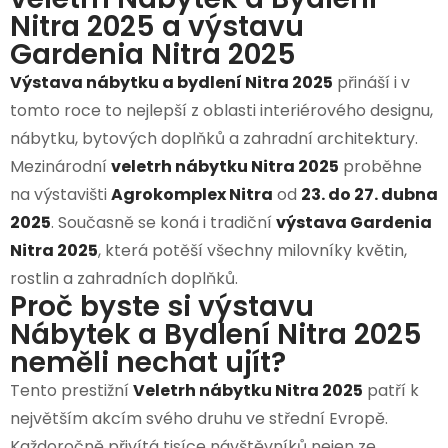
Nitra 2025 a výstavu
Gardenia Nitra 2025
Výstava nábytku a bydlení Nitra 2025
přináší i v
tomto roce to nejlepší z oblasti interiérového designu,
nábytku, bytových doplňků a zahradní architektury.
Mezinárodní
veletrh nábytku Nitra 2025
proběhne
na výstavišti
Agrokomplex Nitra
od
23. do 27. dubna
2025
. Současně se koná i tradiční
výstava Gardenia
Nitra 2025
, která potěší všechny milovníky květin,
rostlin a zahradních doplňků.
Proč byste si výstavu
Nábytek a Bydlení Nitra 2025
neměli nechat ujít?
Tento prestižní
Veletrh nábytku Nitra 2025
​ patří k
největším akcím svého druhu ve střední Evropě.
Každoročně přivítá tisíce návštěvníků nejen ze