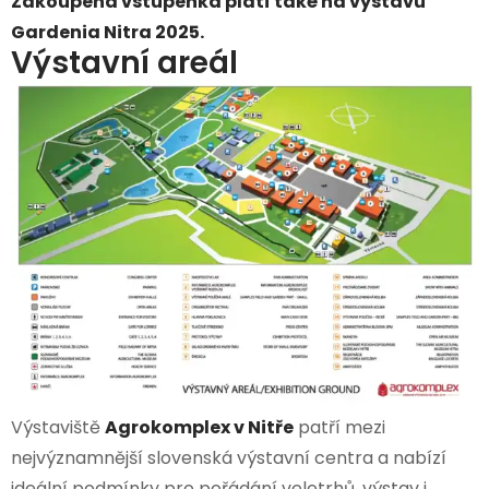
Zakoupená vstupenka platí také na výstavu
Gardenia Nitra 2025.
Výstavní areál
Výstaviště
Agrokomplex v Nitře
patří mezi
nejvýznamnější slovenská výstavní centra a nabízí
ideální podmínky pro pořádání veletrhů, výstav i