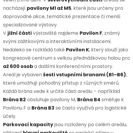
nacházejí
pavilony M1 až M5
, které jsou určeny pro
doprovodné akce, tematické prezentace či menší
specializované výstavy.
V
jižní části
výstaviště najdeme
Pavilon F
, známý
svými zážitkovými a interaktivními instalacemi.
Nedaleko se rozkládá také
Pavilon K
, který slouží jako
kongresové centrum s velkou přednáškovou halou pro
až 600 osob
a dalšími konferenčními prostory.
Areál je vybaven
šesti vstupními branami (B1–B6)
,
které umožňují pohodlný přístup z různých směrů.
Každá brána vede k určité části areálu – například
Brána B2
obsluhuje pavilony M,
Brána B4
směřuje k
Pavilonu F a
Brána B3
se často využívá pro logistické
účely.
Parkovací kapacity
jsou rozloženy po celém areálu,
přičemž
hlavní parkoviště
se nachází přímo u