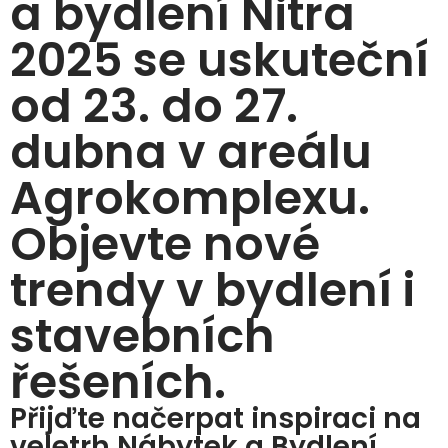
a bydlení Nitra
2025 se uskuteční
od 23. do 27.
dubna v areálu
Agrokomplexu.
Objevte nové
trendy v bydlení i
stavebních
řešeních.
Přijďte načerpat inspiraci na
veletrh Nábytek a Bydlení