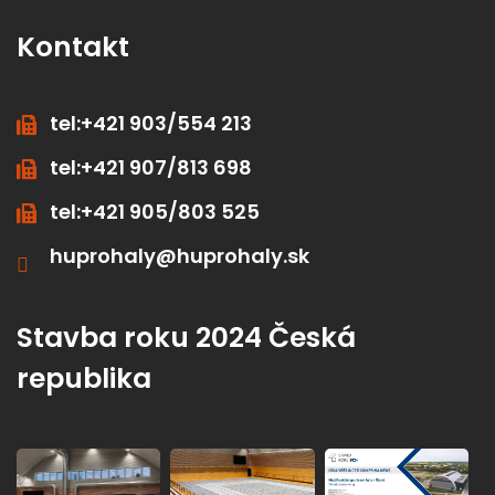
Kontakt
tel:+421 903/554 213
tel:+421 907/813 698
tel:+421 905/803 525
huprohaly@huprohaly.sk
Stavba roku 2024 Česká
republika