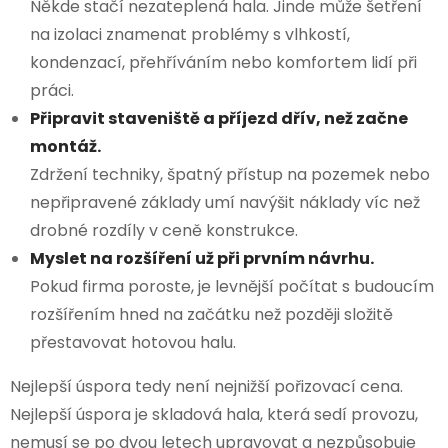
Někde stačí nezateplená hala. Jinde může šetření
na izolaci znamenat problémy s vlhkostí,
kondenzací, přehříváním nebo komfortem lidí při
práci.
Připravit staveniště a příjezd dřív, než začne
montáž.
Zdržení techniky, špatný přístup na pozemek nebo
nepřipravené základy umí navýšit náklady víc než
drobné rozdíly v ceně konstrukce.
Myslet na rozšíření už při prvním návrhu.
Pokud firma poroste, je levnější počítat s budoucím
rozšířením hned na začátku než později složitě
přestavovat hotovou halu.
Nejlepší úspora tedy není nejnižší pořizovací cena.
Nejlepší úspora je skladová hala, která sedí provozu,
nemusí se po dvou letech upravovat a nezpůsobuje