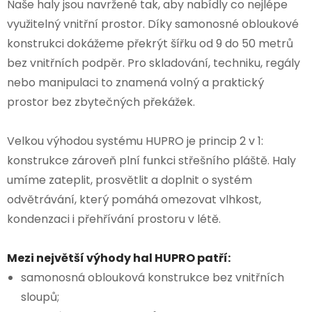
Naše haly jsou navržené tak, aby nabídly co nejlépe
využitelný vnitřní prostor. Díky samonosné obloukové
konstrukci dokážeme překrýt šířku od 9 do 50 metrů
bez vnitřních podpěr. Pro skladování, techniku, regály
nebo manipulaci to znamená volný a praktický
prostor bez zbytečných překážek.
Velkou výhodou systému HUPRO je princip 2 v 1:
konstrukce zároveň plní funkci střešního pláště. Haly
umíme zateplit, prosvětlit a doplnit o systém
odvětrávání, který pomáhá omezovat vlhkost,
kondenzaci i přehřívání prostoru v létě.
Mezi největší výhody hal HUPRO patří:
samonosná oblouková konstrukce bez vnitřních
sloupů;