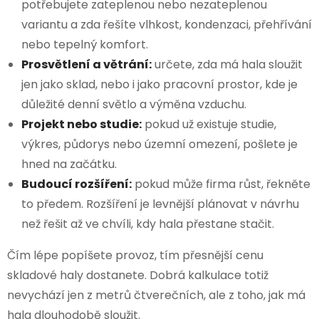
potřebujete zateplenou nebo nezateplenou
variantu a zda řešíte vlhkost, kondenzaci, přehřívání
nebo tepelný komfort.
Prosvětlení a větrání:
určete, zda má hala sloužit
jen jako sklad, nebo i jako pracovní prostor, kde je
důležité denní světlo a výměna vzduchu.
Projekt nebo studie:
pokud už existuje studie,
výkres, půdorys nebo územní omezení, pošlete je
hned na začátku.
Budoucí rozšíření:
pokud může firma růst, řekněte
to předem. Rozšíření je levnější plánovat v návrhu
než řešit až ve chvíli, kdy hala přestane stačit.
Čím lépe popíšete provoz, tím přesnější cenu
skladové haly dostanete. Dobrá kalkulace totiž
nevychází jen z metrů čtverečních, ale z toho, jak má
hala dlouhodobě sloužit.