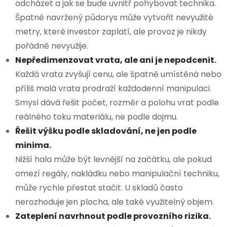
odcházet a jak se bude uvnitř pohybovat technika.
Špatně navržený půdorys může vytvořit nevyužité
metry, které investor zaplatí, ale provoz je nikdy
pořádně nevyužije.
Nepředimenzovat vrata, ale ani je nepodcenit.
Každá vrata zvyšují cenu, ale špatně umístěná nebo
příliš malá vrata prodraží každodenní manipulaci.
Smysl dává řešit počet, rozměr a polohu vrat podle
reálného toku materiálu, ne podle dojmu.
Řešit výšku podle skladování, ne jen podle
minima.
Nižší hala může být levnější na začátku, ale pokud
omezí regály, nakládku nebo manipulační techniku,
může rychle přestat stačit. U skladů často
nerozhoduje jen plocha, ale také využitelný objem.
Zateplení navrhnout podle provozního rizika.