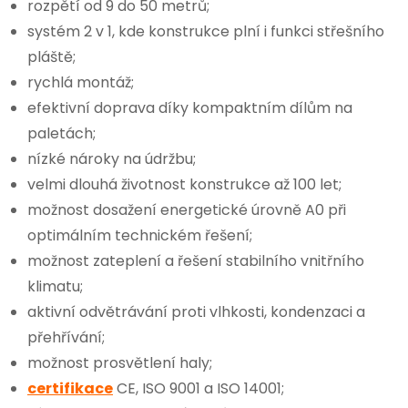
rozpětí od 9 do 50 metrů;
systém 2 v 1, kde konstrukce plní i funkci střešního
pláště;
rychlá montáž;
efektivní doprava díky kompaktním dílům na
paletách;
nízké nároky na údržbu;
velmi dlouhá životnost konstrukce až 100 let;
možnost dosažení energetické úrovně A0 při
optimálním technickém řešení;
možnost zateplení a řešení stabilního vnitřního
klimatu;
aktivní odvětrávání proti vlhkosti, kondenzaci a
přehřívání;
možnost prosvětlení haly;
certifikace
CE, ISO 9001 a ISO 14001;