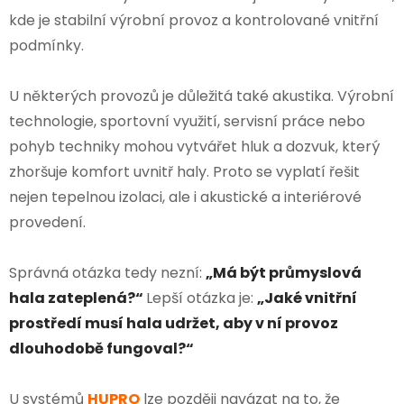
kde je stabilní výrobní provoz a kontrolované vnitřní
podmínky.
U některých provozů je důležitá také akustika. Výrobní
technologie, sportovní využití, servisní práce nebo
pohyb techniky mohou vytvářet hluk a dozvuk, který
zhoršuje komfort uvnitř haly. Proto se vyplatí řešit
nejen tepelnou izolaci, ale i akustické a interiérové
provedení.
Správná otázka tedy nezní:
„Má být průmyslová
hala zateplená?“
Lepší otázka je:
„Jaké vnitřní
prostředí musí hala udržet, aby v ní provoz
dlouhodobě fungoval?“
U systémů
HUPRO
lze později navázat na to, že