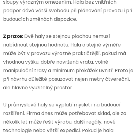
sloupy výrazným omezením. Hala bez vnitřních
podpor dává větší svobodu při plánování provozu i při
budoucích změnách dispozice.
Z praxe:
Dvě haly se stejnou plochou nemusí
nabídnout stejnou hodnotu. Hala o stejné výměře
může být v provozu výrazně praktičtější, pokud má
vhodnou výšku, dobře navržená vrata, volné
manipulační trasy a minimum překážek uvnitř. Proto je
při návrhu důležité posuzovat nejen metry čtvereční,
ale hlavně využitelný prostor.
U průmyslové haly se vyplatí myslet i na budoucí
rozšíření. Firma dnes může potřebovat sklad, ale za
několik let může řešit výrobu, další regály, nové
technologie nebo větší expedici. Pokud je hala