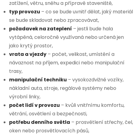
zatížení, větru, sněhu a přípravě staveniště,
typ provozu
– co se bude uvnitř dělat, jaký materiál
se bude skladovat nebo zpracovávat,
požadavek na zateplení
– jestli bude hala
vytápěná, celoročně využívaná nebo určená jen
jako krytý prostor,
vrata a vjezdy
– počet, velikost, umístění a
návaznost na příjem, expedici nebo manipulační
trasy,
manipulační techniku
– vysokozdvižné vozíky,
nákladní auta, stroje, regálové systémy nebo
výrobní linky,
počet lidí v provozu
– kvůli vnitřnímu komfortu,
větrání, osvětlení a bezpečnosti,
potřebu denního světla
– prosvětlení střechy, čel,
oken nebo prosvětlovacích pásů,