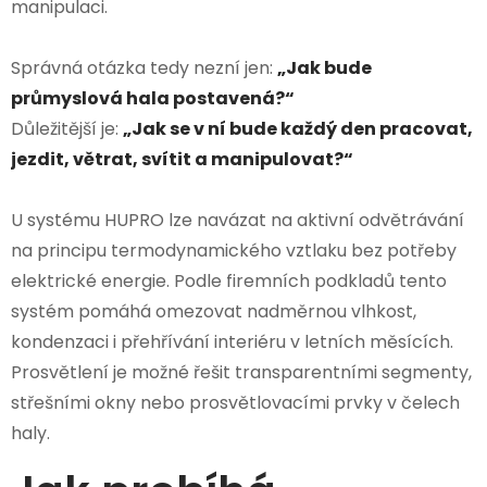
manipulaci.
Správná otázka tedy nezní jen:
„Jak bude
průmyslová hala postavená?“
Důležitější je:
„Jak se v ní bude každý den pracovat,
jezdit, větrat, svítit a manipulovat?“
U systému HUPRO lze navázat na aktivní odvětrávání
na principu termodynamického vztlaku bez potřeby
elektrické energie. Podle firemních podkladů tento
systém pomáhá omezovat nadměrnou vlhkost,
kondenzaci i přehřívání interiéru v letních měsících.
Prosvětlení je možné řešit transparentními segmenty,
střešními okny nebo prosvětlovacími prvky v čelech
haly.