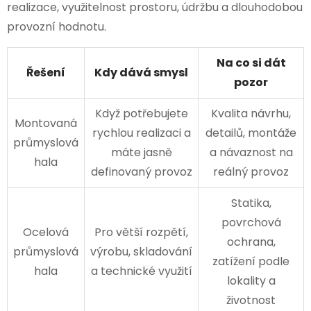
realizace, využitelnost prostoru, údržbu a dlouhodobou
provozní hodnotu.
Na co si dát
Řešení
Kdy dává smysl
pozor
Když potřebujete
Kvalita návrhu,
Montovaná
rychlou realizaci a
detailů, montáže
průmyslová
máte jasně
a návaznost na
hala
definovaný provoz
reálný provoz
Statika,
povrchová
Ocelová
Pro větší rozpětí,
ochrana,
průmyslová
výrobu, skladování
zatížení podle
hala
a technické využití
lokality a
životnost