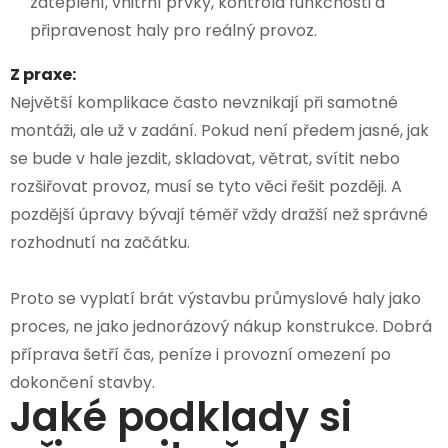
zateplení, vnitřní prvky, kontrola funkčnosti a
připravenost haly pro reálný provoz.
Z praxe:
Největší komplikace často nevznikají při samotné
montáži, ale už v zadání. Pokud není předem jasné, jak
se bude v hale jezdit, skladovat, větrat, svítit nebo
rozšiřovat provoz, musí se tyto věci řešit později. A
pozdější úpravy bývají téměř vždy dražší než správné
rozhodnutí na začátku.
Proto se vyplatí brát výstavbu průmyslové haly jako
proces, ne jako jednorázový nákup konstrukce. Dobrá
příprava šetří čas, peníze i provozní omezení po
dokončení stavby.
Jaké podklady si