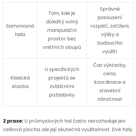
Správné
Tam, kde je
posouzení
důležitý volný
Samonosná
rozpětí, zatížení,
manipulační
hala
výšky a
prostor bez
budoucího
vnitřních sloupů
využití
Čas výstavby,
U specifických
cena,
Klasická
projektů se
koordinace a
stavba
zvláštními
stavební
požadavky
náročnost
Z praxe:
U průmyslových hal často nerozhoduje jen
celková plocha, ale její skutečná využitelnost. Dvě haly