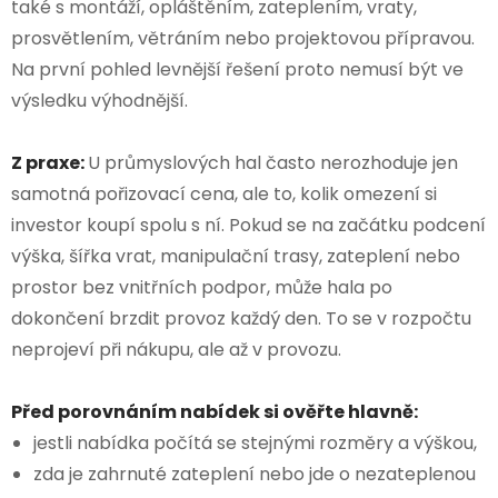
také s montáží, opláštěním, zateplením, vraty,
prosvětlením, větráním nebo projektovou přípravou.
Na první pohled levnější řešení proto nemusí být ve
výsledku výhodnější.
Z praxe:
U průmyslových hal často nerozhoduje jen
samotná pořizovací cena, ale to, kolik omezení si
investor koupí spolu s ní. Pokud se na začátku podcení
výška, šířka vrat, manipulační trasy, zateplení nebo
prostor bez vnitřních podpor, může hala po
dokončení brzdit provoz každý den. To se v rozpočtu
neprojeví při nákupu, ale až v provozu.
Před porovnáním nabídek si ověřte hlavně:
jestli nabídka počítá se stejnými rozměry a výškou,
zda je zahrnuté zateplení nebo jde o nezateplenou