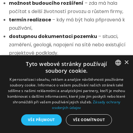
možnost budoucího rozšíření
– zda má hala
počítat s delší životností provozu a růstem firmy,
termín realizace
– kdy má být hala připravená k
používání,
dostupnou dokumentaci pozemku
– situaci,
zaměření, geologii, napojení na sítě nebo existující
projektové podklady.
×
Tyto webové stránky používají
Z praxe:
soubory cookie.
Nejlepší poptávka nepopisuje jen rozměr haly.
SLOVAK
K personalizaci obsahu, reklam a analýze návštěvnosti používáme
Popisuje provoz. Dodavatel potřebuje vědět, kudy
soubory cookie. Informace o vašem používání našich stránek také
CZECH
bude jezdit technika, kde budou vrata, jak často se
sdílíme s našimi reklamními a analytickými partnery, kteří je mohou
kombinovat s dalšími informacemi, které jste jim poskytli nebo které
budou otevírat, jestli bude uvnitř vlhkost, jestli se bude
shromáždili při vašem používání jejich služeb.
Zásady ochrany
topit, jaký materiál se bude skladovat a jestli má hala v
osobných údajov
budoucnu růst.
VŠE PŘIJMOUT
VŠE ODMÍTNOUT
Místo jednoduchého zadání „potřebujeme