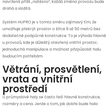
navržená příliš „natěsno“, každá změna provozu bude
drahá a složitá.
Systém HUPRO je v tomto směru zajímavý tím, že
umožňuje překrýt prostor o šířce 9 až 50 metrů bez
dodatečné podpůrné konstrukce. To je výhoda hlavně
u provozů, kde je důležitý otevřený vnitřní prostor,
jednoduchá manipulace a možnost přizpůsobit halu
budoucím potřebám.
Větrání, prosvětlení,
vrata a vnitřní
prostředí
U průmyslové haly se často řeší hlavně konstrukce,
rozměry a cena. Jenže o tom, jak dobře bude hala