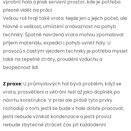
výrobní hala a jinak servisní prostor, kde je potřeba
přesně vidět na práci.
Velkou roli hrají také vrata. Nejde jen o jejich počet, ale
hlavně o velikost, umístění a návaznost na pohyb
techniky. Špatně navržená vrata mohou zpomalovat
příjem materiálu, expedici i pohyb uvnitř haly. U
provozů s častým vjezdem techniky je potřeba myslet
také na tepelné ztráty, proudění vzduchu a
bezpečnost lidí.
Z praxe:
U průmyslových hal bývá problém, když se
vrata, prosvětlení a větrání řeší až jako doplněk po
návrhu konstrukce. V praxi ale právě tyto prvky
rozhodují o tom, jestli se bude v hale dobře pracovat,
jestli nebude vznikat kondenzace a jestli provoz
nebude zbytečně ztrácet čas při každodenní