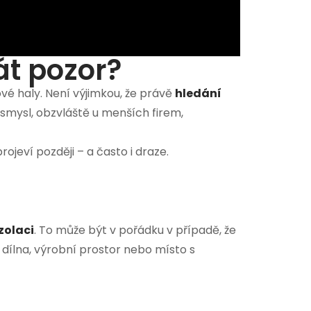
át pozor?
vé haly. Není výjimkou, že právě
hledání
mysl, obzvláště u menších firem,
projeví později – a často i draze.
zolaci
. To může být v pořádku v případě, že
o dílna, výrobní prostor nebo místo s