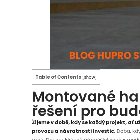
Table of Contents
[
show
]
Montované hal
řešení pro bu
Žijeme v době, kdy se každý projekt, ať 
provozu a návratnosti investic.
Doba, kdy
pryč. Dnes je klíčové přemýšlet jinak – mo