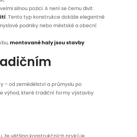
elmi silnou pozici. A není se čemu divit.
ití
. Tento typ konstrukce dokáže elegantně
růmyslové podniky nebo městské a obecní
vbu,
montované haly jsou stavby
radičním
ory – od zemědělství a průmyslu po
ce výhod, které tradiční formy výstavby
, že většina konstrukčních prvků je