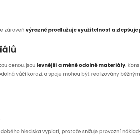
ale zároveň
výrazně prodlužuje využitelnost a zlepšuj
iálů
kou cenou, jsou
levnější a méně odolné materiály
. Kons
olná vůči korozi, a spoje mohou být realizovány běžný
.
odobého hlediska vyplatí, protože snižuje provozní náklad