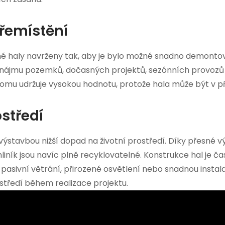
řemístění
é haly navrženy tak, aby je bylo možné snadno demontova
onájmu pozemků, dočasných projektů, sezónních provozů 
y tomu udržuje vysokou hodnotu, protože hala může být v 
středí
výstavbou nižší dopad na životní prostředí. Díky přesné v
liník jsou navíc plně recyklovatelné. Konstrukce hal je 
 pasivní větrání, přirozené osvětlení nebo snadnou insta
tředí během realizace projektu.