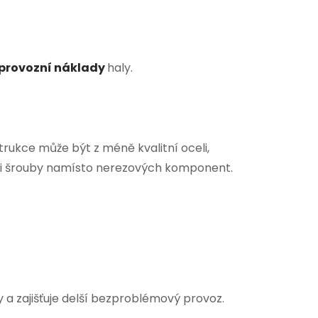
e provozní náklady
haly.
trukce může být z méně kvalitní oceli,
mi šrouby namísto nerezových komponent.
y a zajišťuje delší bezproblémový provoz.