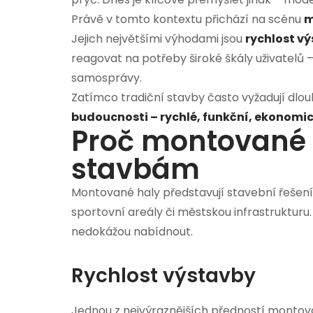
Právě v tomto kontextu přichází na scénu
m
Jejich největšími výhodami jsou
rychlost vý
reagovat na potřeby široké škály uživatelů
samosprávy.
Zatímco tradiční stavby často vyžadují dlou
budoucnosti – rychlé, funkční, ekonomic
Proč montované 
stavbám
Montované haly představují stavební řešení,
sportovní areály či městskou infrastrukturu.
nedokážou nabídnout.
Rychlost výstavby
Jednou z nejvýraznějších předností montovan