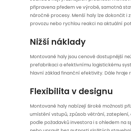
připravena předem ve výrobě, samotná stav
náročné procesy. Menší haly lze dokončit i
provozu nebo rychlou reakci na aktuální pot
Nižší náklady
Montované haly jsou cenově dostupnější než 
prefabrikaci a efektivnímu logistickému sys
hlavní základ finanční efektivity. Dále hraj
Flexibilita v designu
Montované haly nabízejí široké možnosti při
umístění vstupů, způsob větrání, zateplení,
podle požadavků investora i s ohledem na sp
nebo upravit bez nutnosti složitých stavebn