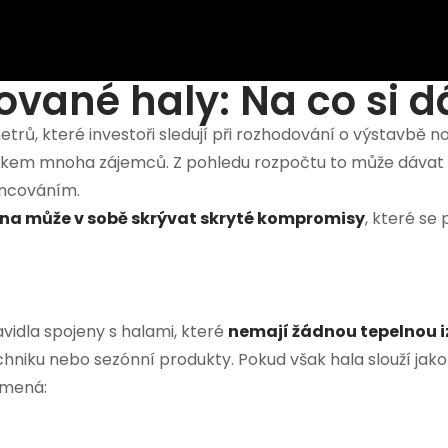
ované haly: Na co si d
rů, které investoři sledují při rozhodování o výstavbě no
kem mnoha zájemců. Z pohledu rozpočtu to může dávat s
ancováním.
ena může v sobě skrývat skryté kompromisy
, které se 
vidla spojeny s halami, které
nemají žádnou tepelnou i
echniku nebo sezónní produkty. Pokud však hala slouží jak
amená: