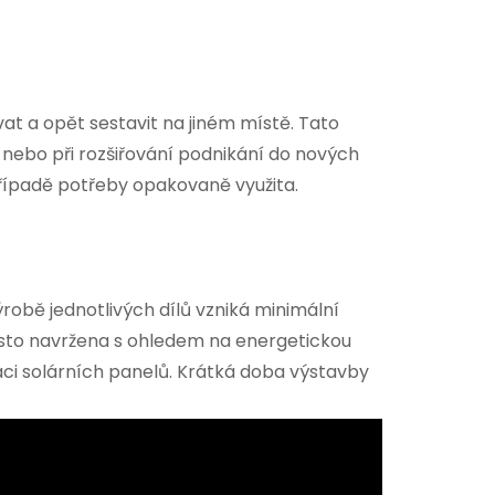
t a opět sestavit na jiném místě. Tato
nebo při rozšiřování podnikání do nových
případě potřeby opakovaně využita.
ýrobě jednotlivých dílů vzniká minimální
často navržena s ohledem na energetickou
laci solárních panelů. Krátká doba výstavby