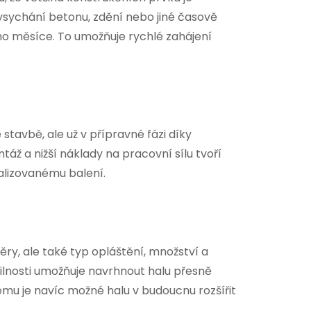
sychání betonu, zdění nebo jiné časově
ho měsíce. To umožňuje rychlé zahájení
stavbě, ale už v přípravné fázi díky
áž a nižší náklady na pracovní sílu tvoří
malizovanému balení.
ry, ale také typ opláštění, množství a
bilnosti umožňuje navrhnout halu přesně
ému je navíc možné halu v budoucnu rozšířit