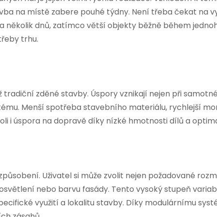
ba na místě zabere pouhé týdny. Není třeba čekat na vy
 za několik dnů, zatímco větší objekty běžně během jedno
řeby trhu.
tradiční zděné stavby. Úspory vznikají nejen při samotné 
tému. Menší spotřeba stavebního materiálu, rychlejší mont
e roli i úspora na dopravě díky nízké hmotnosti dílů a opti
způsobení. Uživatel si může zvolit nejen požadované rozmě
 osvětlení nebo barvu fasády. Tento vysoký stupeň varia
ecifické využití a lokalitu stavby. Díky modulárnímu syst
ích zásahů.