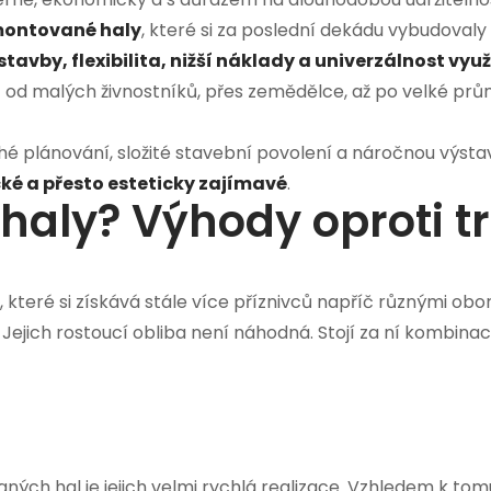
ontované haly
, které si za poslední dekádu vybudovaly v
stavby, flexibilita, nižší náklady a univerzálnost využ
 – od malých živnostníků, přes zemědělce, až po velké p
hé plánování, složité stavební povolení a náročnou výsta
ké a přesto esteticky zajímavé
.
haly? Výhody oproti t
 které si získává stále více příznivců napříč různými ob
 Jejich rostoucí obliba není náhodná. Stojí za ní kombina
ých hal je jejich velmi rychlá realizace. Vzhledem k tomu