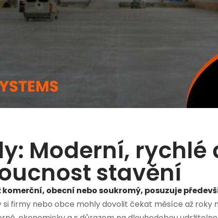
y: Moderní, rychlé
doucnost stavění
už komerční, obecní nebo soukromý, posuzuje předevší
 si firmy nebo obce mohly dovolit čekat měsíce až roky n
derně, ekonomicky a s důrazem na dlouhodobou udržitelno