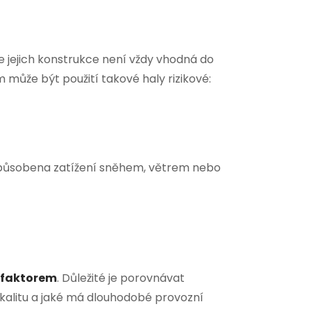
e jejich konstrukce není vždy vhodná do
ůže být použití takové haly rizikové:
izpůsobena zatížení sněhem, větrem nebo
 faktorem
. Důležité je porovnávat
okalitu a jaké má dlouhodobé provozní