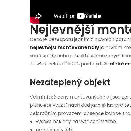
Nejlevnější mont
Cena je bezesporu jedním z hlavních paramet
nejlevnější montované haly
je prvním kro
samospráv nebo projektů s omezeným fin
Je však velmi důležité pochopit, že
nízká c
Nezateplený objekt
Velmi nízké ceny montovaných hal jsou zpra
plánujete využití například jako sklad pro t
celoročním provozem, absence izolace zn
vysoké náklady na vytápění v zimě,
přehřívání v létě,