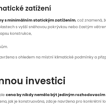
atické zatížení
ny s minimálním statickým zatížením
, což znamená, ž
lastech s vyšší sněhovou pokrývkou nebo častým větrem m
lapsu konstrukce,
sům.
navržena s ohledem na místní klimatické podmínky a př
nou investici
ale
cena by nikdy neměla být jediným rozhodovacím
ena, jak je konstruována, zda je navržena pro konkrétní l